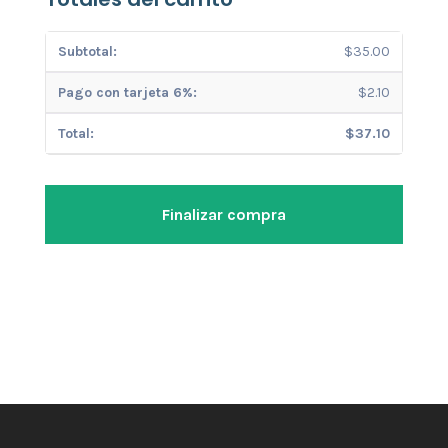
$
35.00
$
2.10
$
37.10
Finalizar compra